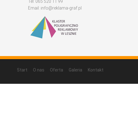
Tel: 065 520 11 99
Email:
info@reklama-graf.pl
Start
O nas
Oferta
Galeria
Kontakt