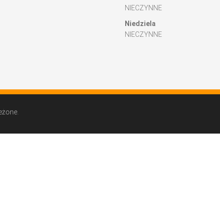
NIECZYNNE
Niedziela
NIECZYNNE
eżone.